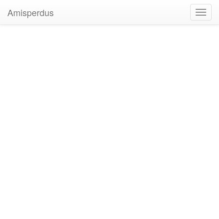
Amisperdus
Toggl
navig