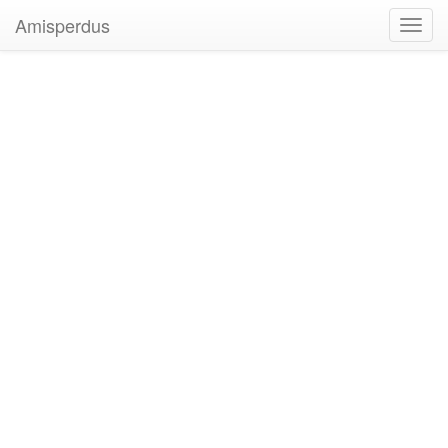
Amisperdus
Toggl
navig