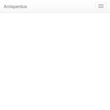
Amisperdus
Toggl
navig