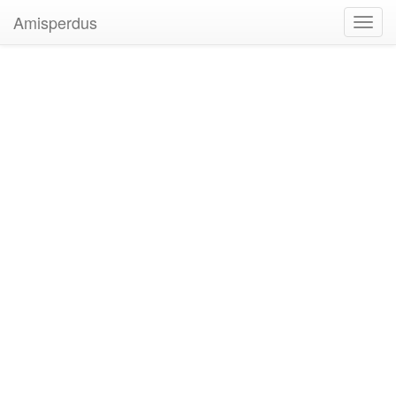
Amisperdus
Toggl
navig