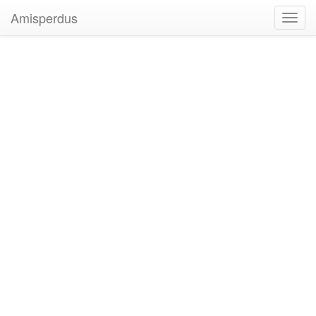
Amisperdus
Toggl
navig