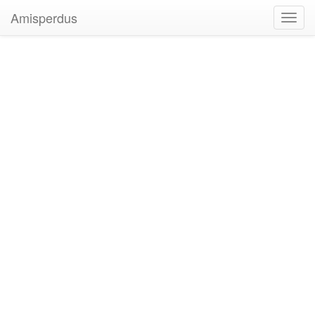
Amisperdus
Toggl
navig