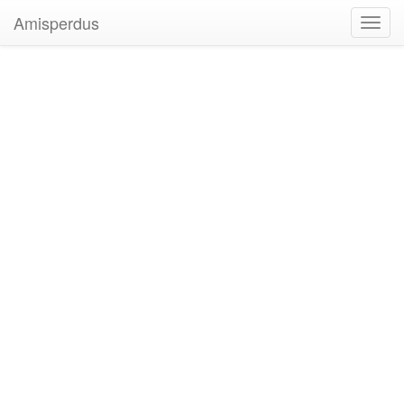
Amisperdus
Toggl
navig