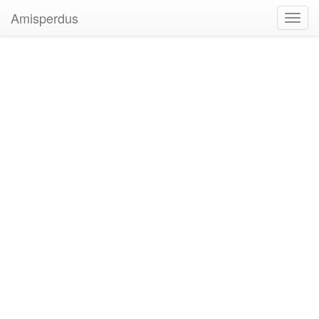
Amisperdus
Toggl
navig