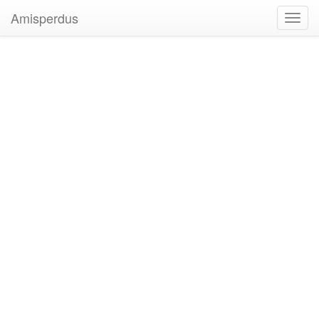
Amisperdus
Toggl
navig