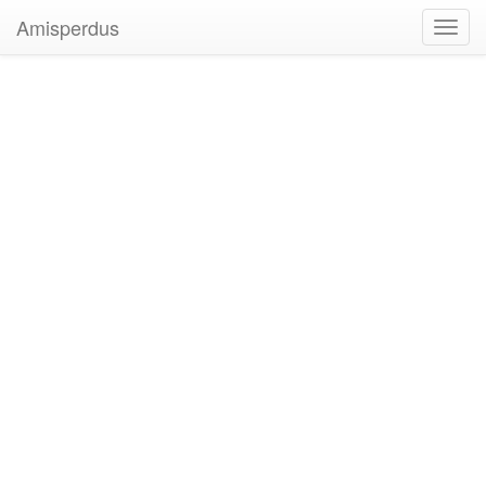
Amisperdus
Toggl
navig