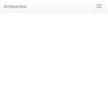
Amisperdus
Toggl
navig