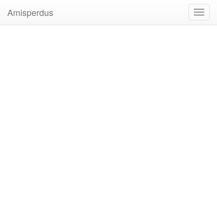
Amisperdus
Toggl
navig