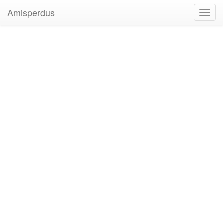
Amisperdus
Toggl
navig