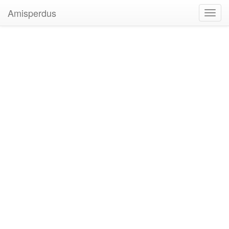
Amisperdus
Toggl
navig