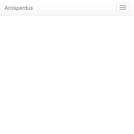
Amisperdus
Toggl
navig