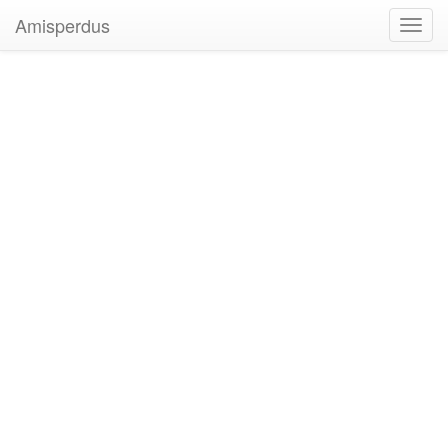
Amisperdus
Toggl
navig