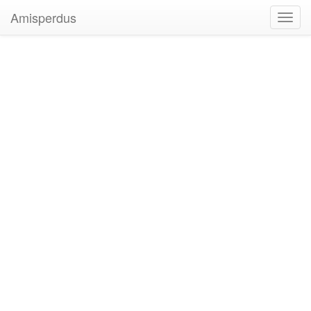
Amisperdus
Toggl
navig