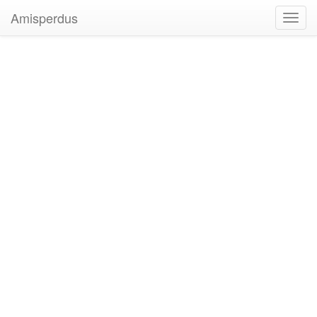
Amisperdus
Toggl
navig