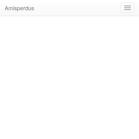
Amisperdus
Toggl
navig