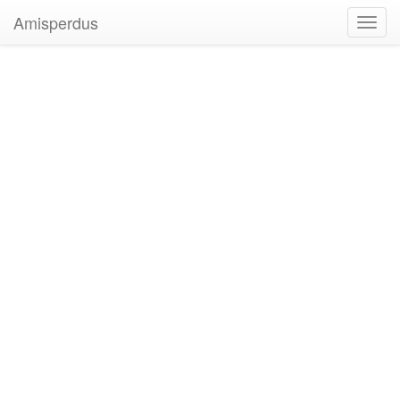
Amisperdus
Toggl
navig