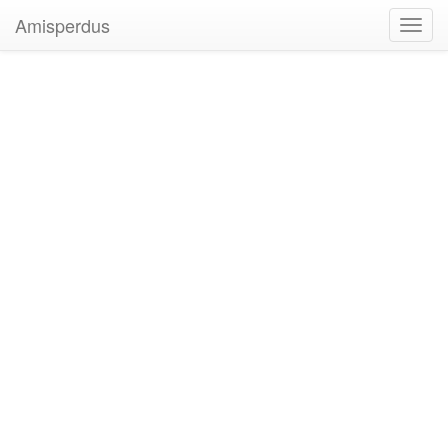
Amisperdus
Toggl
navig