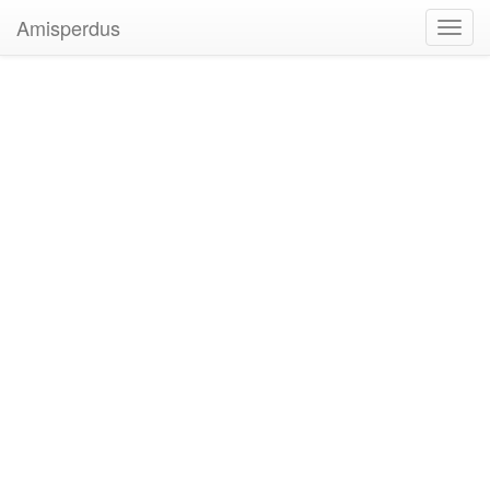
Amisperdus
Toggl
navig