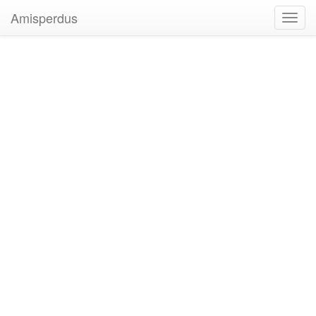
Amisperdus
Toggl
navig