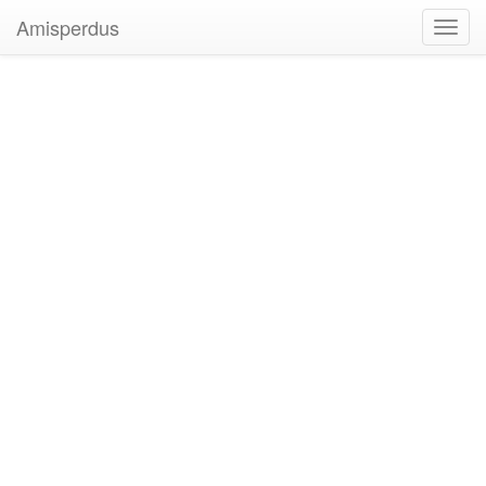
Amisperdus
Toggl
navig