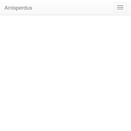
Amisperdus
Toggl
navig