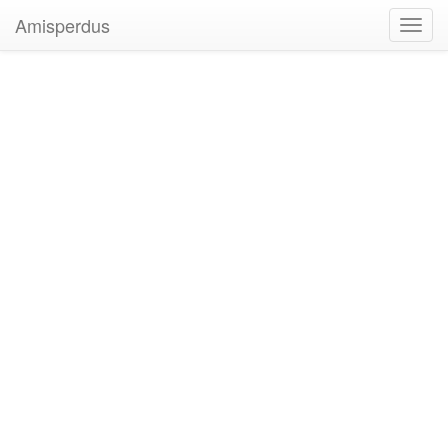
Amisperdus
Toggl
navig