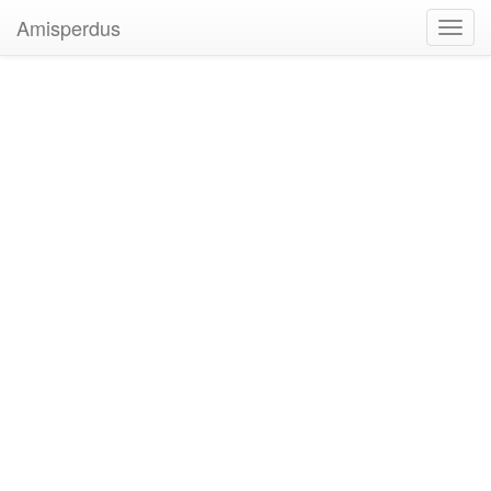
Amisperdus
Toggl
navig