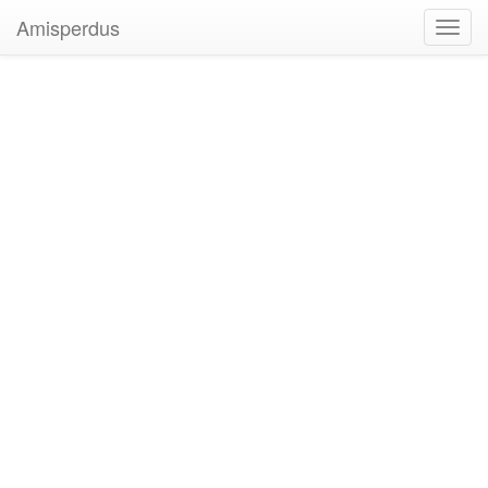
Amisperdus
Toggl
navig