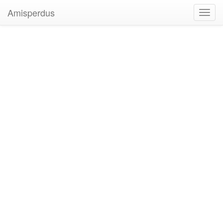
Amisperdus
Toggl
navig