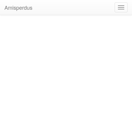
Amisperdus
Toggl
navig