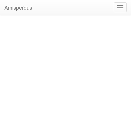
Amisperdus
Toggl
navig