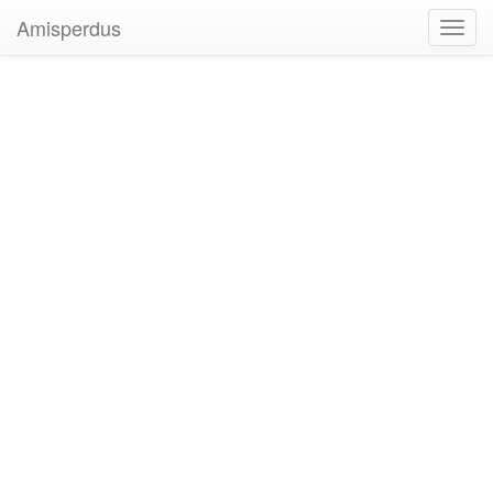
Amisperdus
Toggl
navig