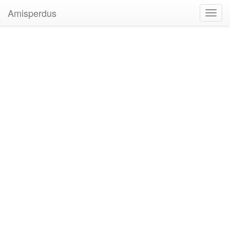
Amisperdus
Toggl
navig