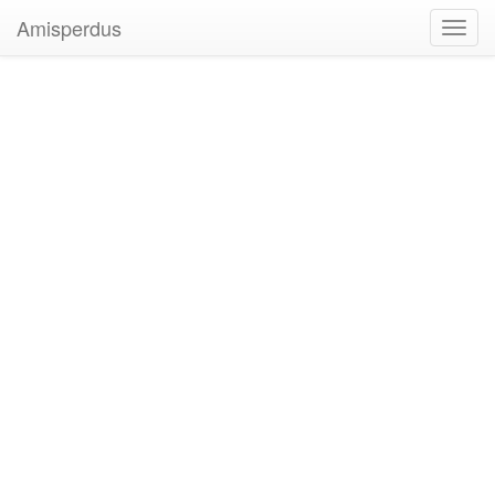
Amisperdus
Toggl
navig