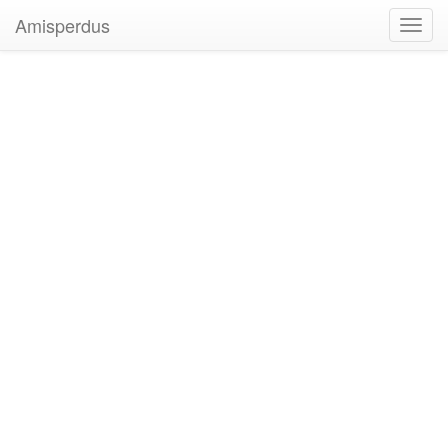
Amisperdus
Toggl
navig