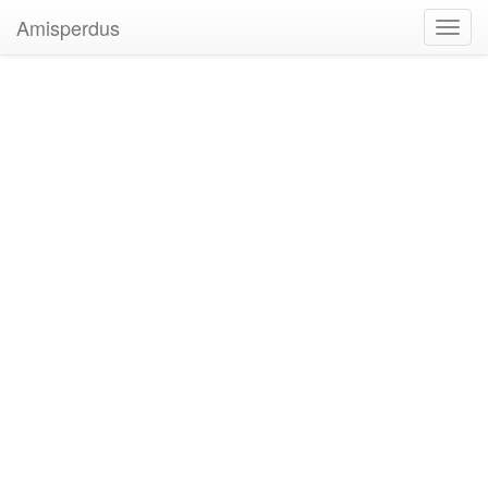
Amisperdus
Toggl
navig