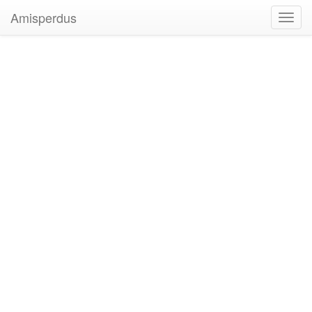
Amisperdus
Toggl
navig