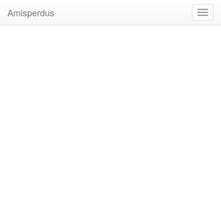
Amisperdus
Toggl
navig