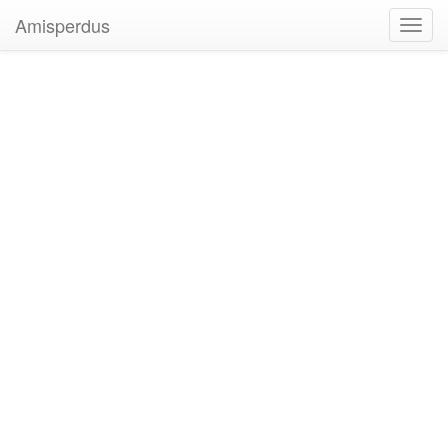
Amisperdus
Toggl
navig