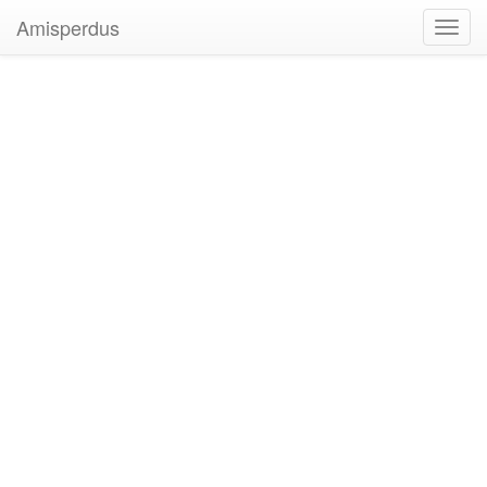
Amisperdus
Toggl
navig