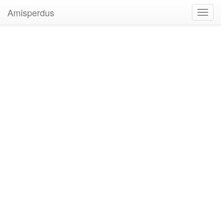
Amisperdus
Toggl
navig