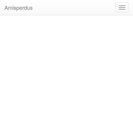
Amisperdus
Toggl
navig