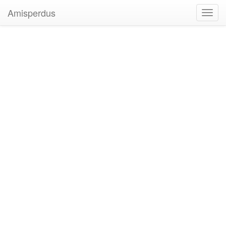
Amisperdus
Toggl
navig