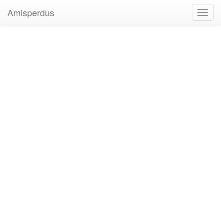
Amisperdus
Toggl
navig