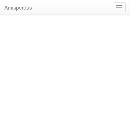
Amisperdus
Toggl
navig