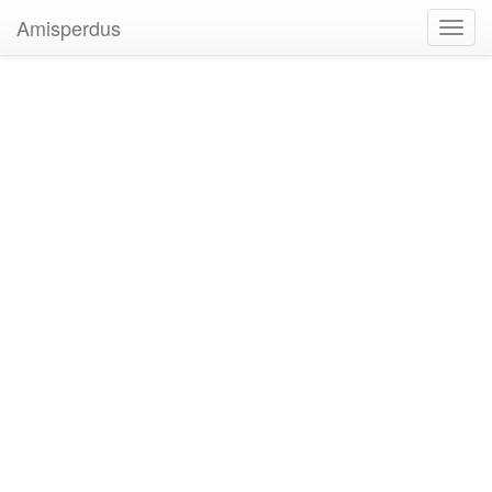
Amisperdus
Toggl
navig