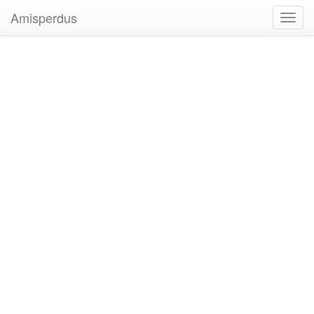
Amisperdus
Toggl
navig