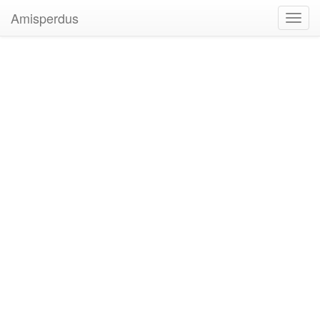
Amisperdus
Toggl
navig