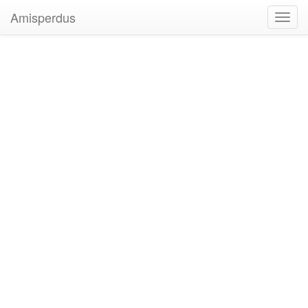
Amisperdus
Toggl
navig