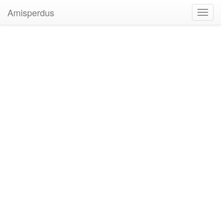
Amisperdus
Toggl
navig